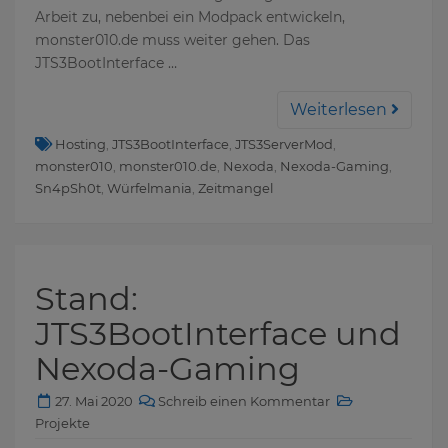
Arbeit zu, nebenbei ein Modpack entwickeln,
monster010.de muss weiter gehen. Das
JTS3BootInterface …
Weiterlesen
Hosting
,
JTS3BootInterface
,
JTS3ServerMod
,
monster010
,
monster010.de
,
Nexoda
,
Nexoda-Gaming
,
Sn4pSh0t
,
Würfelmania
,
Zeitmangel
Stand:
JTS3BootInterface und
Nexoda-Gaming
27. Mai 2020
Schreib einen Kommentar
Projekte