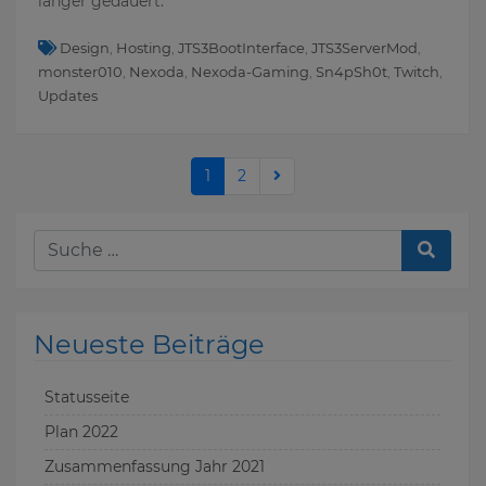
länger gedauert.
Design
,
Hosting
,
JTS3BootInterface
,
JTS3ServerMod
,
monster010
,
Nexoda
,
Nexoda-Gaming
,
Sn4pSh0t
,
Twitch
,
Updates
Ältere Beiträge
1
2
Neueste Beiträge
Statusseite
Plan 2022
Zusammenfassung Jahr 2021