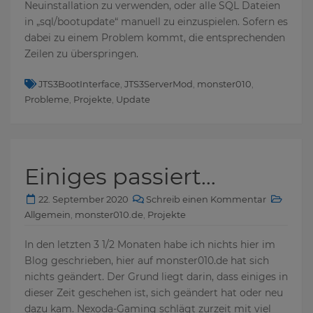
Neuinstallation zu verwenden, oder alle SQL Dateien
in „sql/bootupdate“ manuell zu einzuspielen. Sofern es
dabei zu einem Problem kommt, die entsprechenden
Zeilen zu überspringen.
JTS3BootInterface
,
JTS3ServerMod
,
monster010
,
Probleme
,
Projekte
,
Update
Einiges passiert…
22. September 2020
Schreib einen Kommentar
Allgemein
,
monster010.de
,
Projekte
In den letzten 3 1/2 Monaten habe ich nichts hier im
Blog geschrieben, hier auf monster010.de hat sich
nichts geändert. Der Grund liegt darin, dass einiges in
dieser Zeit geschehen ist, sich geändert hat oder neu
dazu kam. Nexoda-Gaming schlägt zurzeit mit viel