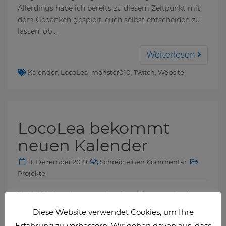
Allerdings habe ich bereits zu diesem Zeitpunkt mit
dem Gedanken gespielt, euch selbst entscheiden zu
lassen, ob …
Weiterlesen
Kalender
,
LocoLea
,
monster010
,
Twitch
,
Website
LocoLea bekommt
neuen Kalender
11. Dezember 2019
Schreib einen Kommentar
Projekte
Nach Wochen, ist es am heutigen Tag so weit, die
neue Version des Kalenders für Steamerin LocoLea ist
Diese Website verwendet Cookies, um Ihre
fertig gestellt. Aktuell ist diese noch nicht öffentlich
Erfahrung zu verbessern. Wir gehen davon aus, dass