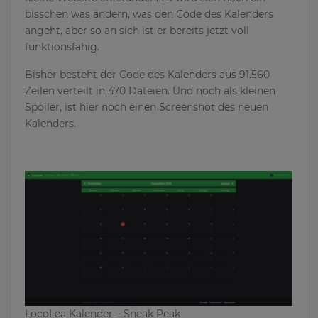
bisschen was ändern, was den Code des Kalenders
angeht, aber so an sich ist er bereits jetzt voll
funktionsfähig.
Bisher besteht der Code des Kalenders aus 91.560
Zeilen verteilt in 470 Dateien. Und noch als kleinen
Spoiler, ist hier noch einen Screenshot des neuen
Kalenders.
LocoLea Kalender – Sneak Peak