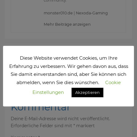
community.
monster010.de
|
Nexoda-Gaming
Mehr Beiträge anzeigen
Nächster Beitrag
Kleines Update: LocoLea Kalender
Diese Website verwendet Cookies, um Ihre
Erfahrung zu verbessern. Wir gehen davon aus, dass
Vorheriger Beitrag
Sie damit einverstanden sind, aber Sie können sich
Nach 2 Jahren…
abmelden, wenn Sie dies wünschen.
Cookie
Einstellungen
Schreib einen
Akzeptieren
Kommentar
Deine E-Mail-Adresse wird nicht veröffentlicht.
Erforderliche Felder sind mit
*
markiert