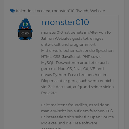
Kalender
,
LocoLea
,
monster010
,
Twitch
,
Website
monster010
monster010 hat bereits im Alter von 10
Jahren Websites gestaltet, einiges
entwickelt und programmiert.
Mittlerweile beherrscht er die Sprachen
HTML, CSS, JavaScript, PHP sowie
MySQL. Desweiteren arbeitet er auch
gern mit NodeJS, Java, C#, VB und
etwas Python. Das schreiben hier im
Blog macht er gern, auch wenn er nicht
viel Zeit dazu hat, aufgrund seiner vielen
Projekte.
Er ist meistens freundlich, es sei denn
man erwischt ihn auf dem falschen Fuß.
Er interessiert sich sehr für Open Source
Projekte und die Free software