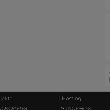
jekte
Hosting
S3BootInterface
JTS3ServerMod