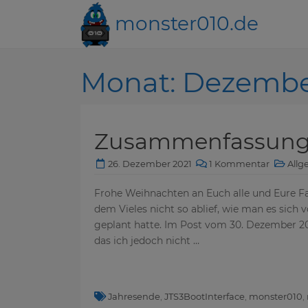
monster010.de
Monat:
Dezembe
Zusammenfassung 
26. Dezember 2021
1 Kommentar
Allg
Frohe Weihnachten an Euch alle und Eure Fam
dem Vieles nicht so ablief, wie man es sich vo
geplant hatte. Im Post vom 30. Dezember 20
das ich jedoch nicht …
Jahresende
,
JTS3BootInterface
,
monster010
,