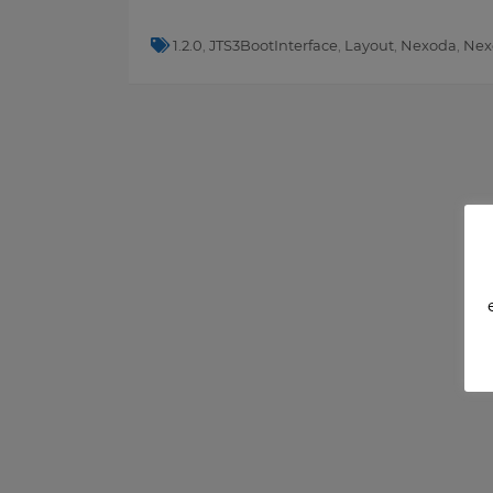
1.2.0
,
JTS3BootInterface
,
Layout
,
Nexoda
,
Nex