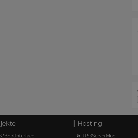
jekte
Hosting
S3BootInterface
JTS3ServerMod