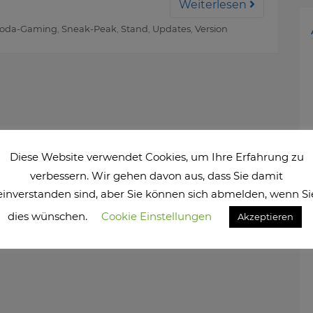
Weiterlesen
oda-Gaming
,
Sneak-Peak
,
Stand
,
Updates
,
Version
Diese Website verwendet Cookies, um Ihre Erfahrung zu
verbessern. Wir gehen davon aus, dass Sie damit
einverstanden sind, aber Sie können sich abmelden, wenn Si
dies wünschen.
Cookie Einstellungen
Akzeptieren