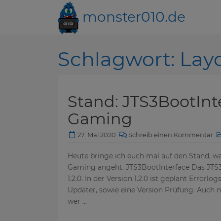
monster010.de
Schlagwort:
Lay
Stand: JTS3BootInt
Gaming
27. Mai 2020
Schreib einen Kommentar
Heute bringe ich euch mal auf den Stand, w
Gaming angeht. JTS3BootInterface Das JTS3
1.2.0. In der Version 1.2.0 ist geplant Erro
Updater, sowie eine Version Prüfung. Auch
wer …