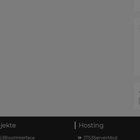
jekte
Hosting
S3BootInterface
JTS3ServerMod